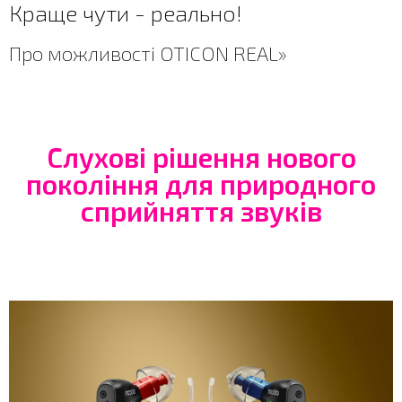
Краще чути - реально!
Про можливості OTICON REAL»
Слухові рішення нового
покоління для природного
сприйняття звуків