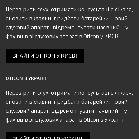
вул. Святослава Хороброго 31/31
Перевірити слух, отримати консультацію лікаря,
067-770-81-07
ПП "Слух-сервіс"
оновити вкладки, придбати батарейки, новий
Лікувально-діагностичний центр.
слуховий апарат, відремонтувати наявний – у
Запоріжжя
фахівців зі слухових апаратів Oticon у КИЄВІ.
пр. Соборний, 95
ПН-ПТ: 10:00 - 17:00 СБ: по запису
050-98-65-090
ЗНАЙТИ ОТІКОН У КИЄВІ
Центр слухомовної реабілітації
I. Краматорськ
OTICON В УКРАЇНІ
вул. Олекси Тихого, 17
ПН-ПТ: 9:00-16:00; СБ: 9:00-12:00
Перевірити слух, отримати консультацію лікаря,
099-708-95-50
Поліклініка ЦМЛ.
оновити вкладки, придбати батарейки, новий
Краматорський Центр слухової реабілітації
слуховий апарат, відремонтувати наявний – у
II. Краматорськ
фахівців зі слухових апаратів Oticon в Україні.
вулиця Героїв України, 16
ПН-ПТ: 9:00-16:00; СБ: 9:00-12:00
099-177-95-55
ЗНАЙТИ ОТІКОН В УКРАЇНІ