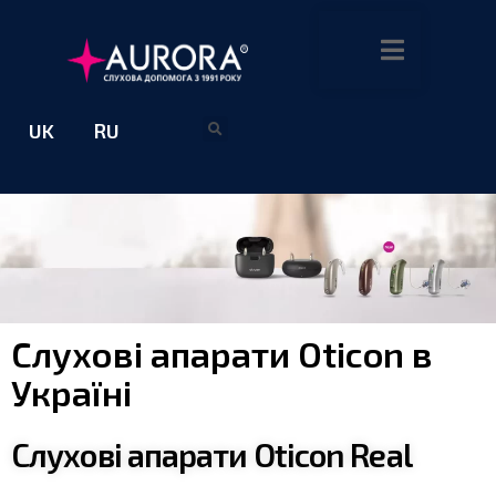
UK
RU
Слухові апарати Oticon в
Україні
Cлухові апарати Oticon Real