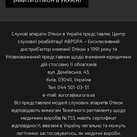
Клініка “LOR-Family”
І. Львів
Львів, вул. Дністерська, 27
ПН-ПТ: 9:00-18:00 СБ-НД: вихідний
Слухові апарати Отікон в Україні представляє Центр
067-702-14-00
слухової реабілітації АВРОРА – Ексклюзивний
Центр аудіології, слухової реабілітації та
слухопротезування “ЕРГО-Я”,
лікар-сурдолог
дистриб’ютор компанії Отікон з 1991 року та
Ярослава Лесів
Уповноважений представник щодо вчинення юридичних
дій стосовно її обов’язків
ІІ. Львів
вул. Деміївська, 43,
Львів, вул. Київська 28а/1
ПН-ПТ: 9:00-18:00 СБ,НД: вихідний
Київ, 03040, Україна
098-430-14-16
Тел: 044 501-03-51
Сурдологічний центр "Proслух Medical"
e-mail: aurora@aurora.ua
Всі представлені моделі слухових апаратів Отікон
III. Львів
відповідають вимогам Технічного регламенту щодо
вул. Залізнична, буд. 7
ПН-ПТ: 09:00 - 19:00 СБ: 09:00 - 14:00 НД: вихідний
медичних виробів №753, мають сертифікат
096-281-37-31
відповідності, ввезені в Україну легально та можуть
Приватний кабінет "Доктор Пучкова"
легітимно застосовуватись, як медичні вироби.
Пучкова Соломія Степанівна